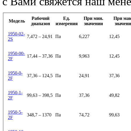
с Вами свяжется наш мен
Рабочий
Ед.
При мин.
При мак
Модель
диапазон
измерения
значении
значен
1950-02-
7,472 – 24,91
Па
6,227
12,45
2S
1950-00-
17,44 – 37,36
Па
9,963
12,45
2F
1950-0-
37,36 – 124,5
Па
24,91
37,36
2F
1950-1-
99,63 – 398,5
Па
37,36
49,82
2F
1950-5-
348,7 – 1370
Па
74,72
99,63
2F