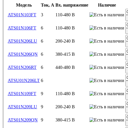
Модель
Ток, А
Вх. напряжение
Наличие
ATS01N103FT
3
110-480 В
ATS01N106FT
6
110-480 В
ATS01N206LU
6
200-240 В
ATS01N206QN
6
380-415 В
ATS01N206RT
6
440-480 В
ATSU01N206LT
6
ATS01N109FT
9
110-480 В
ATS01N209LU
9
200-240 В
ATS01N209QN
9
380-415 В