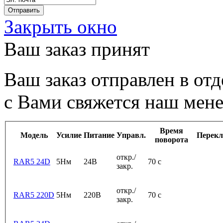
Закрыть окно
Ваш заказ принят
Ваш заказ отправлен в от
с Вами свяжется наш мен
Время
Модель
Усилие
Питание
Управл.
Перекл
поворота
откр./
RAR5 24D
5Нм
24В
70 с
закр.
откр./
RAR5 220D
5Нм
220В
70 с
закр.