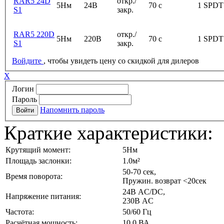
RAR5 24D
откр./
5Нм
24В
70 с
1 SPDT
S1
закр.
RAR5 220D
откр./
5Нм
220В
70 с
1 SPDT
S1
закр.
Войдите
, чтобы увидеть цену со скидкой для дилеров
X
Логин
Пароль
Напомнить пароль
Краткие характеристики:
Крутящий момент:
5Нм
Площадь заслонки:
1.0м²
50-70 сек,
Время поворота:
Пружин. возврат <20сек
24В AC/DC,
Напряжение питания:
230В AC
Частота:
50/60 Гц
Расчётная мощность:
10.0 ВА