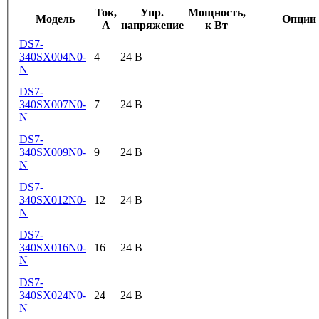
Ток,
Упр.
Мощность,
Модель
Опции
А
напряжение
к Вт
DS7-
340SX004N0-
4
24 В
N
DS7-
340SX007N0-
7
24 В
N
DS7-
340SX009N0-
9
24 В
N
DS7-
340SX012N0-
12
24 В
N
DS7-
340SX016N0-
16
24 В
N
DS7-
340SX024N0-
24
24 В
N