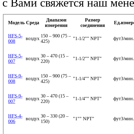
с Вами свяжется наш мен
Диапазон
Размер
Модель
Среда
Ед.измер
измерения
соединения
HFS-5-
150 – 900 (75 –
воздух
"1-1/2"" NPT"
фут3/мин. 
008
425)
HFS-5-
30 – 470 (15 –
воздух
"1-1/2"" NPT"
фут3/мин. 
007
220)
HFS-9-
150 – 900 (75 –
воздух
"1-1/4"" NPT"
фут3/мин. 
008
425)
HFS-9-
30 – 470 (15 –
воздух
"1-1/4"" NPT"
фут3/мин. 
007
220)
HFS-4-
30 – 330 (20 –
воздух
"1"" NPT"
фут3/мин. 
006
150)