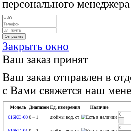
персонального менеджера 
Закрыть окно
Ваш заказ принят
Ваш заказ отправлен в от
с Вами свяжется наш мен
Модель
Диапазон
Ед. измерения
Наличие
616КD-00
0 – 1
дюймы вод. ст
616КD-01
0 – 2
дюймы вод. ст