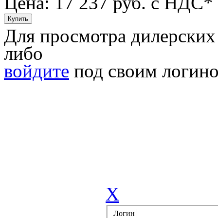
Цена: 17 237
руб. с НДС*
Для просмотра дилерских
либо
войдите
под своим логино
X
Логин