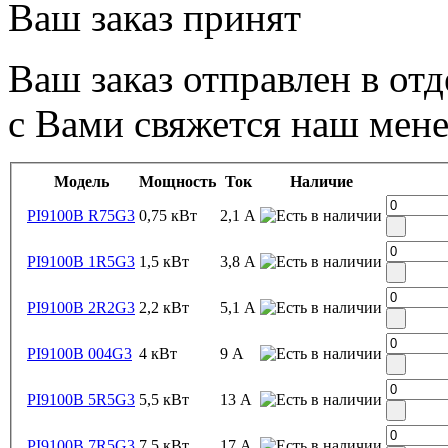
Ваш заказ принят
Ваш заказ отправлен в от
с Вами свяжется наш мен
Модель
Мощность
Ток
Наличие
PI9100B R75G3
0,75 кВт
2,1 А
PI9100B 1R5G3
1,5 кВт
3,8 А
PI9100B 2R2G3
2,2 кВт
5,1 А
PI9100B 004G3
4 кВт
9 А
PI9100B 5R5G3
5,5 кВт
13 А
PI9100B 7R5G3
7,5 кВт
17 А